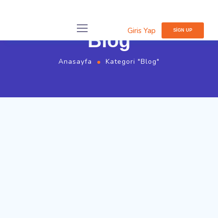
Giris Yap
SIGN UP
Blog
Anasayfa
Kategori "Blog"
Aralık 19, 2023
by
serverspace
Blog