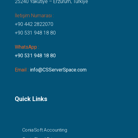
25240 Yakutiye – Erzurum, Türkiye
İletişim Numarası :
+90 442 2822070
+90 531 948 18 80
WhatsApp :
+90 531 948 18 80
Email :
info@CSServerSpace.com
Quick Links
ConiaSoft Accounting