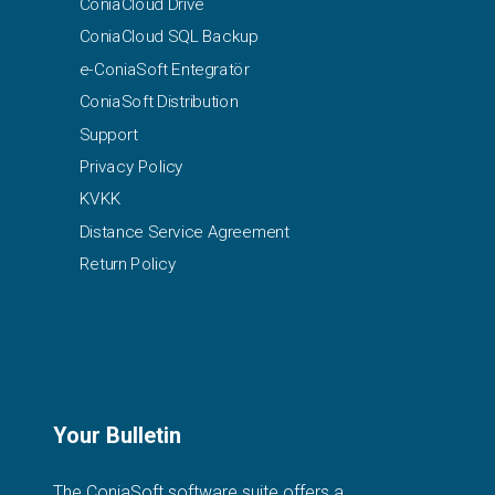
ConiaCloud Drive
ConiaCloud SQL Backup
e-ConiaSoft Entegratör
ConiaSoft Distribution
Support
Privacy Policy
KVKK
Distance Service Agreement
Return Policy
Your Bulletin
The ConiaSoft software suite offers a