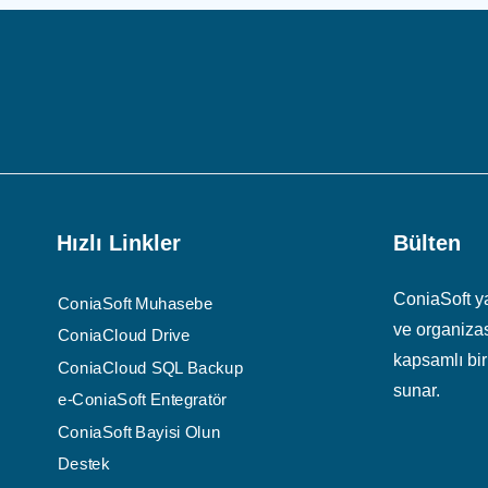
Hızlı Linkler
Bülten
ConiaSoft yaz
ConiaSoft Muhasebe
ve organizas
ConiaCloud Drive
kapsamlı bir
ConiaCloud SQL Backup
sunar.
e-ConiaSoft Entegratör
ConiaSoft Bayisi Olun
Destek