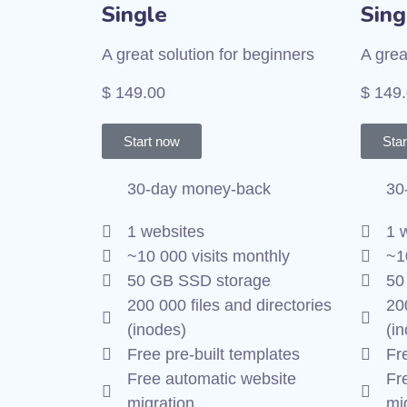
Single
Sing
A great solution for beginners
A grea
$ 149.00
$ 149
Start now
Sta
30-day money-back
30
1 websites
1 
~10 000 visits monthly
~1
50 GB SSD storage
50
200 000 files and directories
200
(inodes)
(i
Free pre-built templates
Fr
Free automatic website
Fr
migration
mi