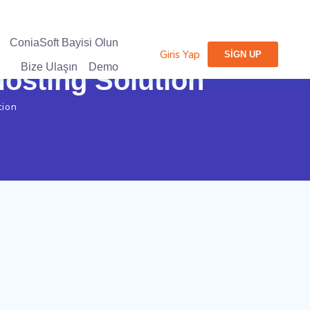
ConiaSoft Bayisi Olun
Giris Yap
SIGN UP
Bize Ulaşın
Demo
Hosting Solution
tion