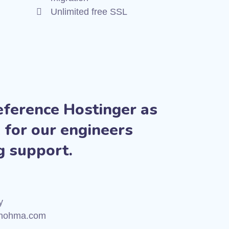
Unlimited free SSL
eference Hostinger as
 for our engineers
g support.
y
nohma.com