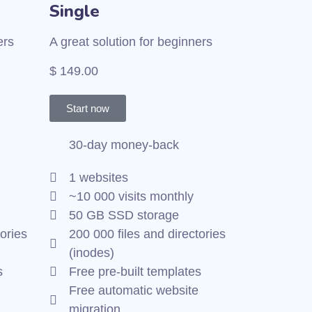
Single
ers
A great solution for beginners
$ 149.00
Start now
30-day money-back
1 websites
~10 000 visits monthly
50 GB SSD storage
ories
200 000 files and directories
(inodes)
s
Free pre-built templates
Free automatic website
migration