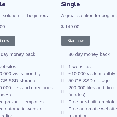
le
Single
t solution for beginners
A great solution for beginn
.00
$ 149.00
rt now
Start now
-day money-back
30-day money-back
websites
1 websites
0 000 visits monthly
~10 000 visits monthly
 GB SSD storage
50 GB SSD storage
 000 files and directories
200 000 files and direct
nodes)
(inodes)
ee pre-built templates
Free pre-built template
ee automatic website
Free automatic website
gration
migration