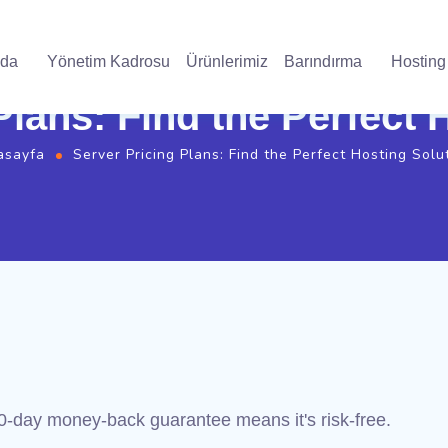
zda
Yönetim Kadrosu
Ürünlerimiz
Barındırma
Hosting
Plans: Find the Perfect 
asayfa
Server Pricing Plans: Find the Perfect Hosting Solu
0-day money-back guarantee means it's risk-free.