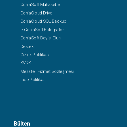
ConiaSoft Muhasebe
ConiaCloud Drive
ConiaCloud SQL Backup
e-ConiaSoft Entegratör
ConiaSoft Bayisi Olun
Destek
Gizlilik Politikası
KVKK
Mesafeli Hizmet Sözleşmesi
İade Politikası
Bülten