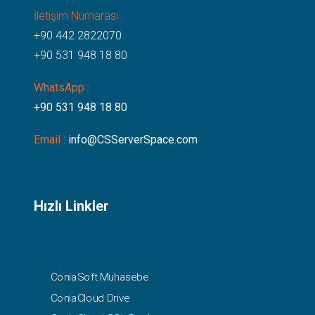
İletişim Numarası :
+90 442 2822070
+90 531 948 18 80
WhatsApp :
+90 531 948 18 80
Email :
info@CSServerSpace.com
Hızlı Linkler
ConiaSoft Muhasebe
ConiaCloud Drive