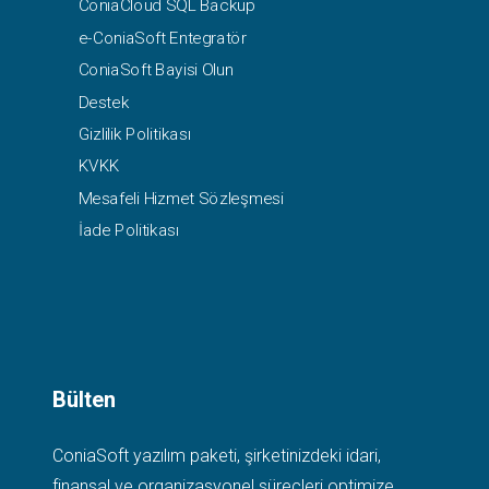
ConiaCloud SQL Backup
e-ConiaSoft Entegratör
ConiaSoft Bayisi Olun
Destek
Gizlilik Politikası
KVKK
Mesafeli Hizmet Sözleşmesi
İade Politikası
Bülten
ConiaSoft yazılım paketi, şirketinizdeki idari,
finansal ve organizasyonel süreçleri optimize