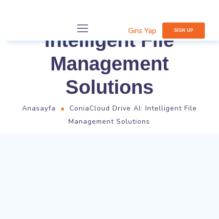
ConiaCloud Drive AI:
Giris Yap
SIGN UP
Intelligent File
Management
Solutions
Anasayfa
ConiaCloud Drive AI: Intelligent File
Management Solutions
İşletmeniz İçin Doğru
ConiaSoft Programını Seçin